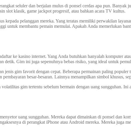
rangkat seluler dan berjalan mulus di ponsel cerdas apa pun. Banyak 
n slot klasik, game jackpot progresif, atau bahkan acara TV kultus.
kepada pelanggan mereka. Yang teratas memiliki perwakilan layanan p
s tinggi untuk membantu pemain memulai. Apakah Anda memerlukan bant
mendaftar ke kasino internet. Yang Anda butuhkan hanyalah komputer atau
an detik. Gim ini juga sepenuhnya bebas risiko, yang ideal untuk pemu
jenis gim favorit dengan cepat. Beberapa permainan paling populer te
pembayaran besar-besaran. Lainnya menampilkan simbol khusus, seper
volatilitas gim tertentu sebelum bermain dengan uang sungguhan. In
m menyetor uang sungguhan. Mereka dapat dimainkan di ponsel dan ko
engaksesnya di perangkat iPhone atau Android mereka. Mereka juga men