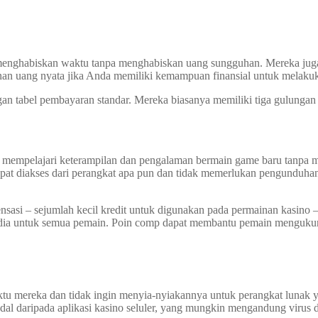
k menghabiskan waktu tanpa menghabiskan uang sungguhan. Mereka jug
nan uang nyata jika Anda memiliki kemampuan finansial untuk melaku
ngan tabel pembayaran standar. Mereka biasanya memiliki tiga gulungan
 mempelajari keterampilan dan pengalaman bermain game baru tanpa m
dapat diakses dari perangkat apa pun dan tidak memerlukan pengunduha
nsasi – sejumlah kecil kredit untuk digunakan pada permainan kasino 
tersedia untuk semua pemain. Poin comp dapat membantu pemain menguk
u mereka dan tidak ingin menyia-nyiakannya untuk perangkat lunak y
dal daripada aplikasi kasino seluler, yang mungkin mengandung virus 